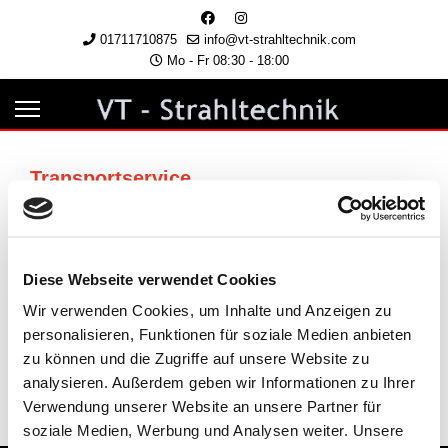
01711710875
info@vt-strahltechnik.com
Mo - Fr 08:30 - 18:00
Transportservice
Gerne bieten wir gegen Aufpreis an, die
Werkstücke vor Ort abzuholen & auf Wunsch
wieder auszuliefern.
Diese Webseite verwendet Cookies
Sprechen Sie uns an. Gerne telefonisch, per E-Mail
Wir verwenden Cookies, um Inhalte und Anzeigen zu
oder über unser
Kontaktformular
.
personalisieren, Funktionen für soziale Medien anbieten
zu können und die Zugriffe auf unsere Website zu
Wir finden für jedes Projekt die beste Lösung.
analysieren. Außerdem geben wir Informationen zu Ihrer
Verwendung unserer Website an unsere Partner für
soziale Medien, Werbung und Analysen weiter. Unsere